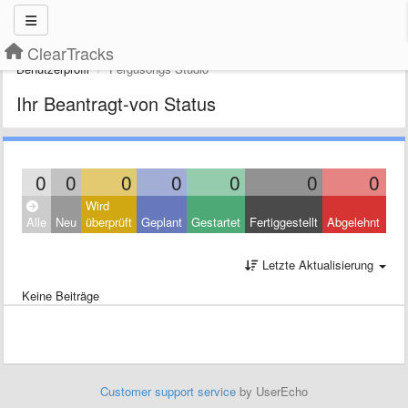
ClearTracks
Benutzerprofil
Fergusongs Studio
Ihr Beantragt-von Status
0
0
0
0
0
0
0
Wird
Clo
Alle
Neu
überprüft
Geplant
Gestartet
Fertiggestellt
Abgelehnt
Oth
Letzte Aktualisierung
Keine Beiträge
Customer support service
by UserEcho