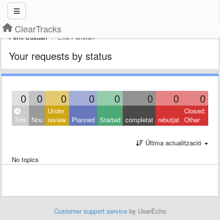
ClearTracks
Perfil d'usuari
Elta Parisian
Your requests by status
0
0
0
0
0
0
0
0
Under
Closed:
Tots
Nou
review
Planned
Started
completat
rebutjat
Other
Última actualització
No topics
Customer support service
by UserEcho