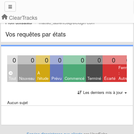
ClearTracks
Profil utilisateur
mattéo_laurent59@slclogin com
Vos requêtes par états
0
0
0
0
0
0
0
0
Fermé
À
:
Tout
Nouveau
l'étude
Prévu
Commencé
Terminé
Écarté
Autres
Les derniers mis à jour
Aucun sujet
Service d'assistance aux clients
par UserEcho