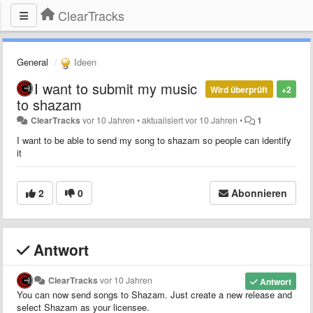
ClearTracks
General
Ideen
I want to submit my music
Wird überprüft
+2
to shazam
ClearTracks
vor 10 Jahren
•
aktualisiert
vor 10 Jahren
•
1
I want to be able to send my song to shazam so people can identify
it
2
0
Abonnieren
Antwort
ClearTracks
vor 10 Jahren
Antwort
You can now send songs to Shazam. Just create a new release and
select Shazam as your licensee.