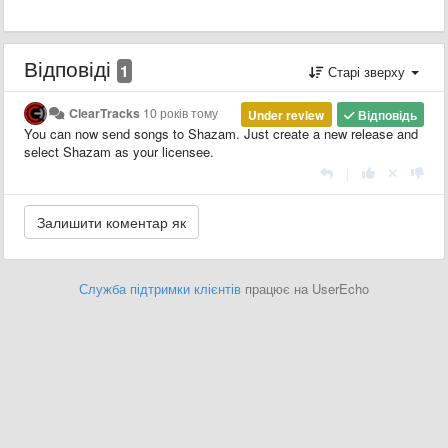
Відповіді
1
Старі зверху
ClearTracks
10 років тому
Under review
Відповідь
You can now send songs to Shazam. Just create a new release and
select Shazam as your licensee.
|
Служба підтримки клієнтів
працює на UserEcho