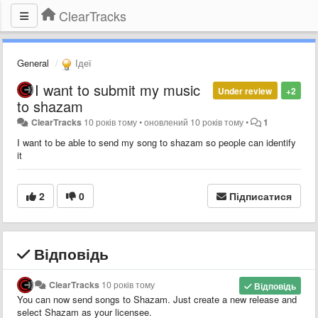
ClearTracks
General
Ідеї
I want to submit my music
Under review
+2
to shazam
ClearTracks
10 років тому
•
оновлений
10 років тому
•
1
I want to be able to send my song to shazam so people can identify
it
2
0
Підписатися
Відповідь
ClearTracks
10 років тому
Відповідь
You can now send songs to Shazam. Just create a new release and
select Shazam as your licensee.