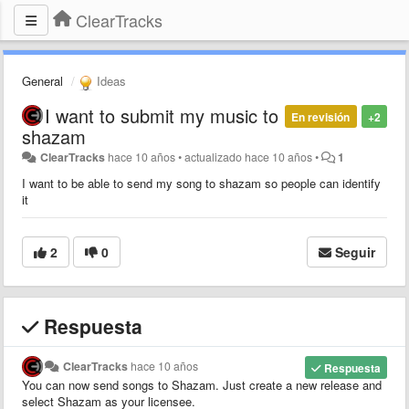
ClearTracks
General
Ideas
I want to submit my music to
En revisión
+2
shazam
ClearTracks
hace 10 años
•
actualizado
hace 10 años
•
1
I want to be able to send my song to shazam so people can identify
it
2
0
Seguir
Respuesta
ClearTracks
hace 10 años
Respuesta
You can now send songs to Shazam. Just create a new release and
select Shazam as your licensee.