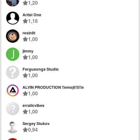
1,20
Artist One
1,16
resin8t
1,00
jimmy
1,00
Fergusongs Studio
1,00
ALVIN PRODUCTION !!emoji!!5!!e
1,00
erraticvibes
1,00
Sergey Stukov
0,94