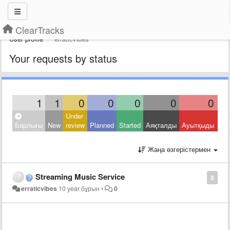
ClearTracks
User profile
erraticvibes
Your requests by status
1
1
0
0
0
0
0
Under
Clo
Барлығы
New
review
Planned
Started
Аяқталды
Ауытқыды
Oth
Жаңа өзгерістермен
Streaming Music Service
0
erraticvibes
10 year бұрын
•
0