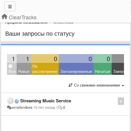
ClearTracks
Профиль пользователя
erraticvibes
Ваши запросы по статусу
1
1
0
0
0
На
Все
Новые
рассмотрении
Запланированные
Начатые
Завершен
Со свежими изменениями
Streaming Music Service
0
erraticvibes
10 лет назад
•
0